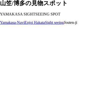
山笠/博多の見物スポット
YAMAKASA SIGHTSEEING SPOT
Yamakasa-Navi
Enjoi Hakata
Sight seeing
Jouten-ji