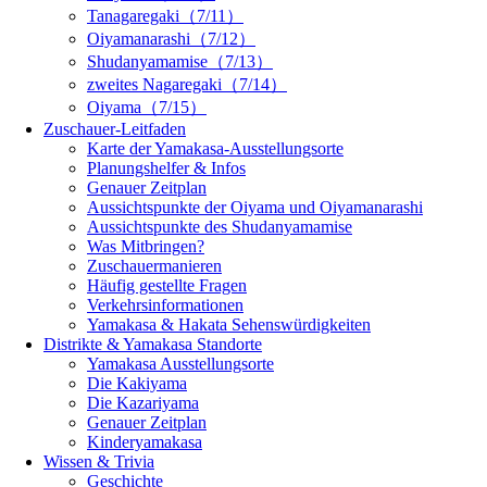
Tanagaregaki（7/11）
Oiyamanarashi（7/12）
Shudanyamamise（7/13）
zweites Nagaregaki（7/14）
Oiyama（7/15）
Zuschauer-Leitfaden
Karte der Yamakasa-Ausstellungsorte
Planungshelfer & Infos
Genauer Zeitplan
Aussichtspunkte der Oiyama und Oiyamanarashi
Aussichtspunkte des Shudanyamamise
Was Mitbringen?
Zuschauermanieren
Häufig gestellte Fragen
Verkehrsinformationen
Yamakasa & Hakata Sehenswürdigkeiten
Distrikte & Yamakasa Standorte
Yamakasa Ausstellungsorte
Die Kakiyama
Die Kazariyama
Genauer Zeitplan
Kinderyamakasa
Wissen & Trivia
Geschichte