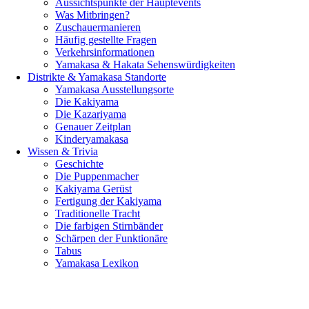
Aussichtspunkte der Hauptevents
Was Mitbringen?
Zuschauermanieren
Häufig gestellte Fragen
Verkehrsinformationen
Yamakasa & Hakata Sehenswürdigkeiten
Distrikte & Yamakasa Standorte
Yamakasa Ausstellungsorte
Die Kakiyama
Die Kazariyama
Genauer Zeitplan
Kinderyamakasa
Wissen & Trivia
Geschichte
Die Puppenmacher
Kakiyama Gerüst
Fertigung der Kakiyama
Traditionelle Tracht
Die farbigen Stirnbänder
Schärpen der Funktionäre
Tabus
Yamakasa Lexikon