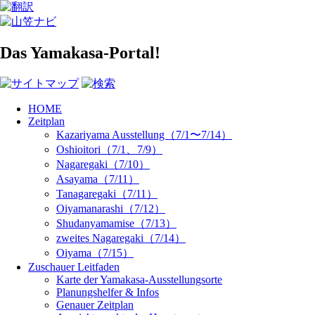
Das Yamakasa-Portal!
HOME
Zeitplan
Kazariyama Ausstellung（7/1〜7/14）
Oshioitori（7/1、7/9）
Nagaregaki（7/10）
Asayama（7/11）
Tanagaregaki（7/11）
Oiyamanarashi（7/12）
Shudanyamamise（7/13）
zweites Nagaregaki（7/14）
Oiyama（7/15）
Zuschauer Leitfaden
Karte der Yamakasa-Ausstellungsorte
Planungshelfer & Infos
Genauer Zeitplan