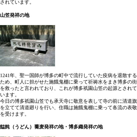
されています。
山笠発祥の地
1241年、聖一国師が博多の町中で流行していた疫病を退散する
ため、町人に担がせた施餓鬼棚に乗って祈祷水をまき博多の街
を救ったと言われており、これが博多祇園山笠の起源とされて
います。
今日の博多祇園山笠でも承天寺に敬意を表して寺の前に清道旗
を立てて清道廻りを行い、住職は施餓鬼棚に乗って各流の表敬
を受けます。
饂飩（うどん）蕎麦発祥の地・博多織発祥の地