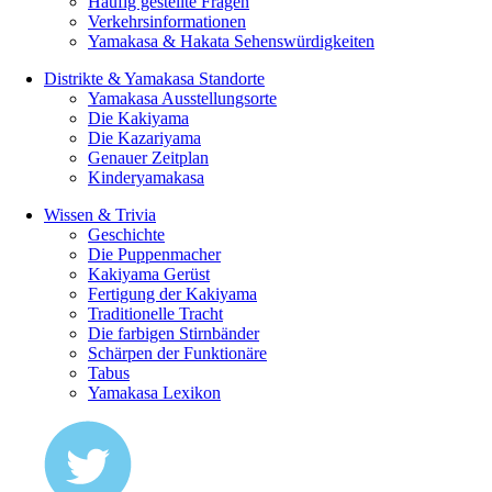
Häufig gestellte Fragen
Verkehrsinformationen
Yamakasa & Hakata Sehenswürdigkeiten
Distrikte & Yamakasa Standorte
Yamakasa Ausstellungsorte
Die Kakiyama
Die Kazariyama
Genauer Zeitplan
Kinderyamakasa
Wissen & Trivia
Geschichte
Die Puppenmacher
Kakiyama Gerüst
Fertigung der Kakiyama
Traditionelle Tracht
Die farbigen Stirnbänder
Schärpen der Funktionäre
Tabus
Yamakasa Lexikon