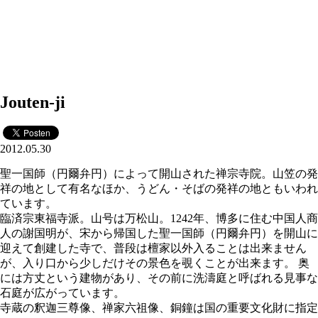
Jouten-ji
2012.05.30
聖一国師（円爾弁円）によって開山された禅宗寺院。山笠の発
祥の地として有名なほか、うどん・そばの発祥の地ともいわれ
ています。
臨済宗東福寺派。山号は万松山。1242年、博多に住む中国人商
人の謝国明が、宋から帰国した聖一国師（円爾弁円）を開山に
迎えて創建した寺で、普段は檀家以外入ることは出来ません
が、入り口から少しだけその景色を覗くことが出来ます。 奥
には方丈という建物があり、その前に洗濤庭と呼ばれる見事な
石庭が広がっています。
寺蔵の釈迦三尊像、禅家六祖像、銅鐘は国の重要文化財に指定