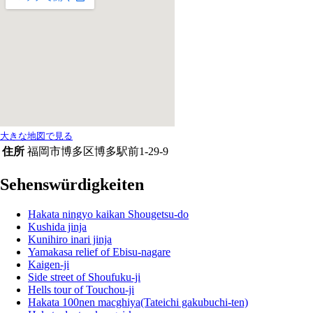
大きな地図で見る
住所
福岡市博多区博多駅前1-29-9
Sehenswürdigkeiten
Hakata ningyo kaikan Shougetsu-do
Kushida jinja
Kunihiro inari jinja
Yamakasa relief of Ebisu-nagare
Kaigen-ji
Side street of Shoufuku-ji
Hells tour of Touchou-ji
Hakata 100nen macghiya(Tateichi gakubuchi-ten)