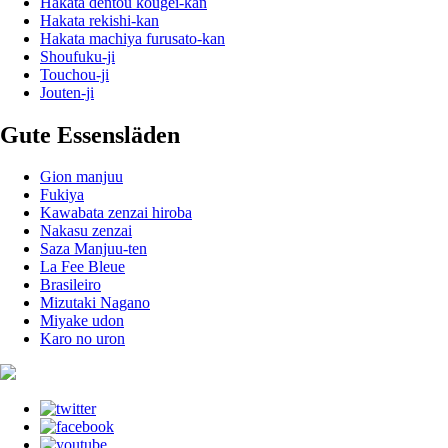
Hakata dentou kougei-kan
Hakata rekishi-kan
Hakata machiya furusato-kan
Shoufuku-ji
Touchou-ji
Jouten-ji
Gute Essensläden
Gion manjuu
Fukiya
Kawabata zenzai hiroba
Nakasu zenzai
Saza Manjuu-ten
La Fee Bleue
Brasileiro
Mizutaki Nagano
Miyake udon
Karo no uron