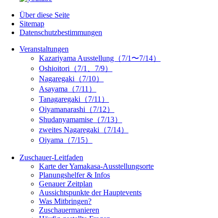
Über diese Seite
Sitemap
Datenschutzbestimmungen
Veranstaltungen
Kazariyama Ausstellung（7/1〜7/14）
Oshioitori（7/1、7/9）
Nagaregaki（7/10）
Asayama（7/11）
Tanagaregaki（7/11）
Oiyamanarashi（7/12）
Shudanyamamise（7/13）
zweites Nagaregaki（7/14）
Oiyama（7/15）
Zuschauer-Leitfaden
Karte der Yamakasa-Ausstellungsorte
Planungshelfer & Infos
Genauer Zeitplan
Aussichtspunkte der Hauptevents
Was Mitbringen?
Zuschauermanieren